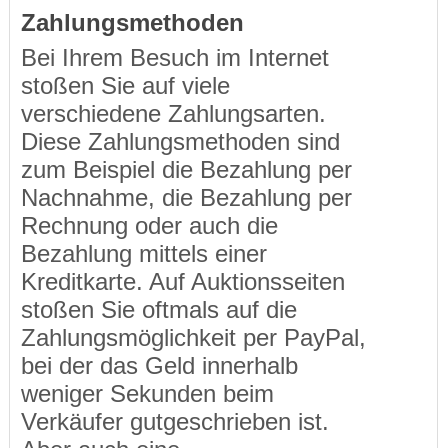
Zahlungsmethoden
Bei Ihrem Besuch im Internet
stoßen Sie auf viele
verschiedene Zahlungsarten.
Diese Zahlungsmethoden sind
zum Beispiel die Bezahlung per
Nachnahme, die Bezahlung per
Rechnung oder auch die
Bezahlung mittels einer
Kreditkarte. Auf Auktionsseiten
stoßen Sie oftmals auf die
Zahlungsmöglichkeit per PayPal,
bei der das Geld innerhalb
weniger Sekunden beim
Verkäufer gutgeschrieben ist.