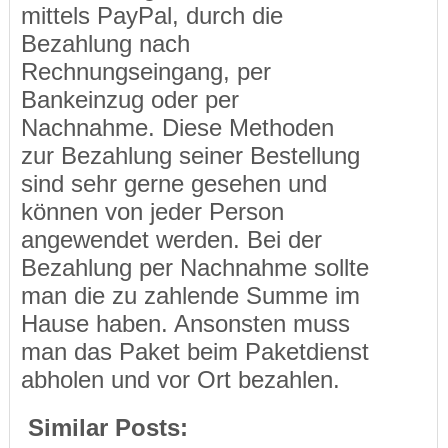
mittels PayPal, durch die
Bezahlung nach
Rechnungseingang, per
Bankeinzug oder per
Nachnahme. Diese Methoden
zur Bezahlung seiner Bestellung
sind sehr gerne gesehen und
können von jeder Person
angewendet werden. Bei der
Bezahlung per Nachnahme sollte
man die zu zahlende Summe im
Hause haben. Ansonsten muss
man das Paket beim Paketdienst
abholen und vor Ort bezahlen.
Similar Posts: