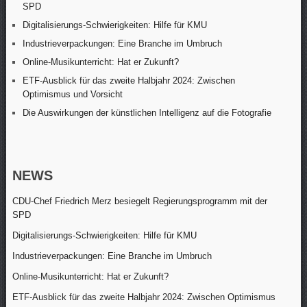
SPD
Digitalisierungs-Schwierigkeiten: Hilfe für KMU
Industrieverpackungen: Eine Branche im Umbruch
Online-Musikunterricht: Hat er Zukunft?
ETF-Ausblick für das zweite Halbjahr 2024: Zwischen
Optimismus und Vorsicht
Die Auswirkungen der künstlichen Intelligenz auf die Fotografie
NEWS
CDU-Chef Friedrich Merz besiegelt Regierungsprogramm mit der
SPD
Digitalisierungs-Schwierigkeiten: Hilfe für KMU
Industrieverpackungen: Eine Branche im Umbruch
Online-Musikunterricht: Hat er Zukunft?
ETF-Ausblick für das zweite Halbjahr 2024: Zwischen Optimismus