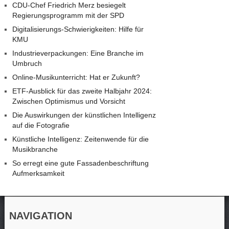
CDU-Chef Friedrich Merz besiegelt
Regierungsprogramm mit der SPD
Digitalisierungs-Schwierigkeiten: Hilfe für
KMU
Industrieverpackungen: Eine Branche im
Umbruch
Online-Musikunterricht: Hat er Zukunft?
ETF-Ausblick für das zweite Halbjahr 2024:
Zwischen Optimismus und Vorsicht
Die Auswirkungen der künstlichen Intelligenz
auf die Fotografie
Künstliche Intelligenz: Zeitenwende für die
Musikbranche
So erregt eine gute Fassadenbeschriftung
Aufmerksamkeit
NAVIGATION