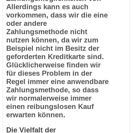
Allerdings kann es auch
vorkommen, dass wir die eine
oder andere
Zahlungsmethode nicht
nutzen können, da wir zum
Beispiel nicht im Besitz der
geforderten Kreditkarte sind.
Glücklicherweise finden wir
für dieses Problem in der
Regel immer eine anwendbare
Zahlungsmethode, so dass
wir normalerweise immer
einen reibungslosen Kauf
erwarten können.
Die Vielfalt der