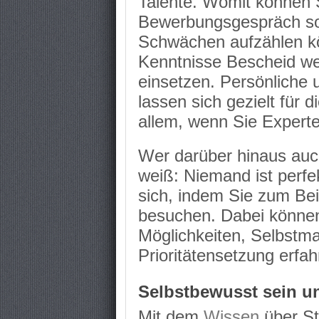
Talente. Womit können 
Bewerbungsgespräch sol
Schwächen aufzählen k
Kenntnisse Bescheid wei
einsetzen. Persönliche
lassen sich gezielt für d
allem, wenn Sie Experte
Wer darüber hinaus auc
weiß: Niemand ist perfe
sich, indem Sie zum Be
besuchen. Dabei können
Möglichkeiten, Selbstma
Prioritätensetzung erfah
Selbstbewusst sein u
Mit dem
Wissen
über S