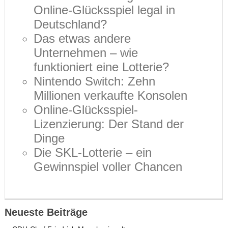
Online-Glücksspiel legal in
Deutschland?
Das etwas andere
Unternehmen – wie
funktioniert eine Lotterie?
Nintendo Switch: Zehn
Millionen verkaufte Konsolen
Online-Glücksspiel-
Lizenzierung: Der Stand der
Dinge
Die SKL-Lotterie – ein
Gewinnspiel voller Chancen
Neueste Beiträge