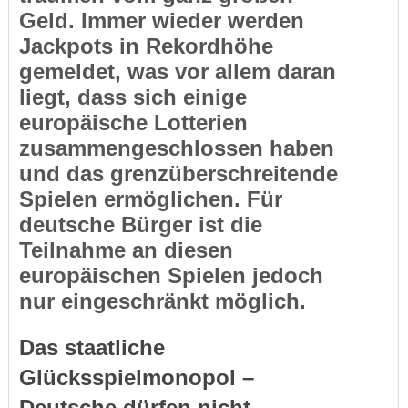
Geld. Immer wieder werden
Jackpots in Rekordhöhe
gemeldet, was vor allem daran
liegt, dass sich einige
europäische Lotterien
zusammengeschlossen haben
und das grenzüberschreitende
Spielen ermöglichen. Für
deutsche Bürger ist die
Teilnahme an diesen
europäischen Spielen jedoch
nur eingeschränkt möglich.
Das staatliche
Glücksspielmonopol –
Deutsche dürfen nicht