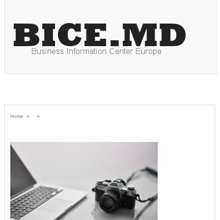
Home
» »