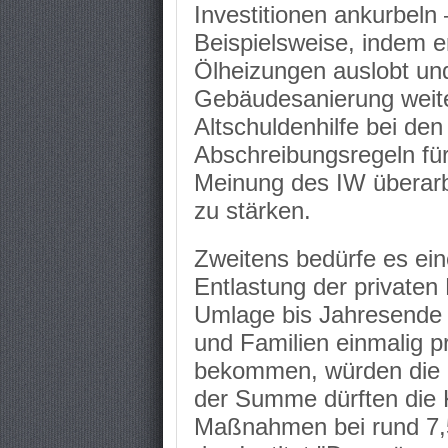
Investitionen ankurbeln 
Beispielsweise, indem e
Ölheizungen auslobt und
Gebäudesanierung weite
Altschuldenhilfe bei d
Abschreibungsregeln f
Meinung des IW überarb
zu stärken.
Zweitens bedürfe es eine
Entlastung der private
Umlage bis Jahresende 
und Familien einmalig 
bekommen, würden die pr
der Summe dürften die 
Maßnahmen bei rund 7,5 