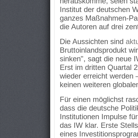
herauskomme, seien sta
Institut der deutschen W
ganzes Maßnahmen-Pake
die Autoren auf drei zen
Die Aussichten sind
aktu
Bruttoinlandsprodukt w
sinken", sagt die neue
Erst im dritten Quartal
wieder erreicht werden 
keinen weiteren global
Für einen möglichst ras
dass die deutsche Polit
Institutionen Impulse fü
das IW klar. Erste Stel
eines Investitionsprog