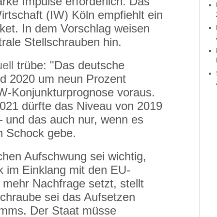
rke Impulse erforderlich. Das
irtschaft (IW) Köln empfiehlt ein
t. In dem Vorschlag weisen
trale Stellschrauben hin.
ell
trübe: "Das deutsche
ird 2020 um neun Prozent
 IW-Konjunkturprognose voraus.
 2021 dürfte das Niveau von 2019
– und das auch nur, wenn es
en Schock gebe.
chen Aufschwung sei wichtig,
ik im Einklang mit den EU-
r mehr Nachfrage setzt, stellt
lschraube sei das Aufsetzen
ramms. Der Staat müsse