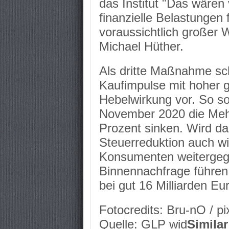
das Institut "Das wären
finanzielle Belastungen 
voraussichtlich großer 
Michael Hüther.
Als dritte Maßnahme sch
Kaufimpulse mit hoher g
Hebelwirkung vor. So so
November 2020 die Mehr
Prozent sinken. Wird dab
Steuerreduktion auch wir
Konsumenten weitergeg
Binnennachfrage führen
bei gut 16 Milliarden Eu
Fotocredits: Bru-nO / p
Quelle: GLP wid
Similar