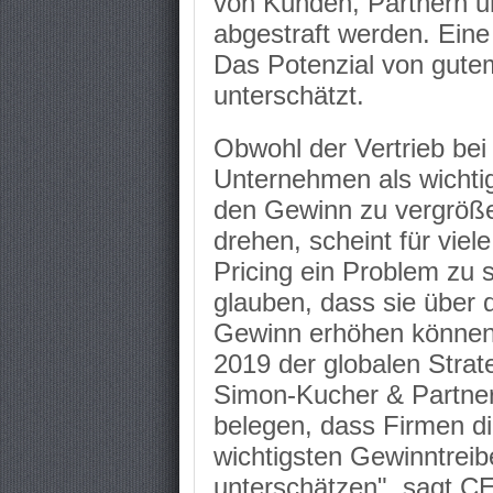
von Kunden, Partnern u
abgestraft werden. Eine 
Das Potenzial von gutem 
unterschätzt.
Obwohl der Vertrieb bei 
Unternehmen als wichti
den Gewinn zu vergröße
drehen, scheint für vie
Pricing ein Problem zu 
glauben, dass sie über d
Gewinn erhöhen können,
2019 der globalen Strat
Simon-Kucher & Partner
belegen, dass Firmen d
wichtigsten Gewinntrei
unterschätzen", sagt C