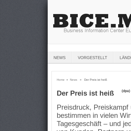
NEWS
VORGESTELLT
LÄND
Home
»
News
» Der Preis ist heiß
(dpa)
Der Preis ist heiß
Preisdruck, Preiskampf
bestimmen in vielen Wi
Tagesgeschäft – und je