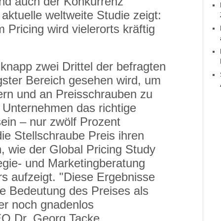
nd auch der Konkurrenz
aktuelle weltweite Studie zeigt:
Pricing wird vielerorts kräftig
knapp zwei Drittel der befragten
gster Bereich gesehen wird, um
rn und an Preisschrauben zu
le Unternehmen das richtige
sein – nur zwölf Prozent
ie Stellschraube Preis ihren
 wie der Global Pricing Study
egie- und Marketingberatung
s aufzeigt. "Diese Ergebnisse
ie Bedeutung des Preises als
ber noch gnadenlos
EO Dr. Georg Tacke.