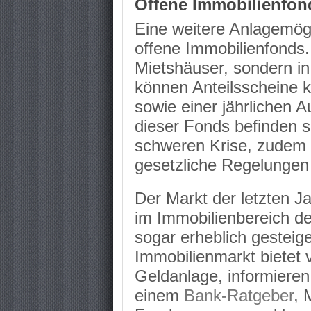
Offene Immobilienfon
Eine weitere Anlagemöglic
offene Immobilienfonds. 
Mietshäuser, sondern in
können Anteilsscheine 
sowie einer jährlichen A
dieser Fonds befinden si
schweren Krise, zudem is
gesetzliche Regelungen
Der Markt der letzten J
im Immobilienbereich de
sogar erheblich gesteig
Immobilienmarkt bietet v
Geldanlage, informieren
einem
Bank-Ratgeber
, 