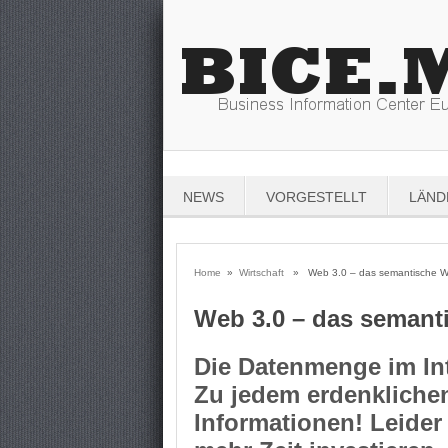
NEWS
VORGESTELLT
LÄND
Home
»
Wirtschaft
» Web 3.0 – das semantische 
Web 3.0 – das semant
Die Datenmenge im In
Zu jedem erdenkliche
Informationen! Leide